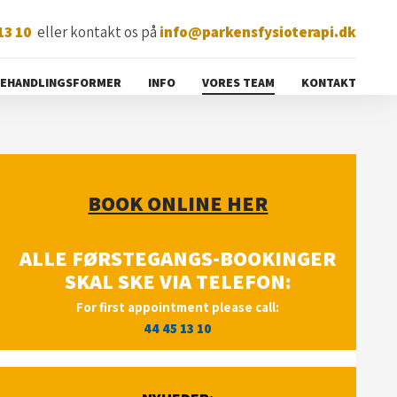
 13 10
eller kontakt os på
info@parkensfysioterapi.dk
EHANDLINGSFORMER
INFO
VORES TEAM
KONTAKT
BOOK ONLINE HER
ALLE FØRSTEGANGS-BOOKINGER
SKAL SKE VIA TELEFON:
For​ first
appointment please call:
44 45 13 10