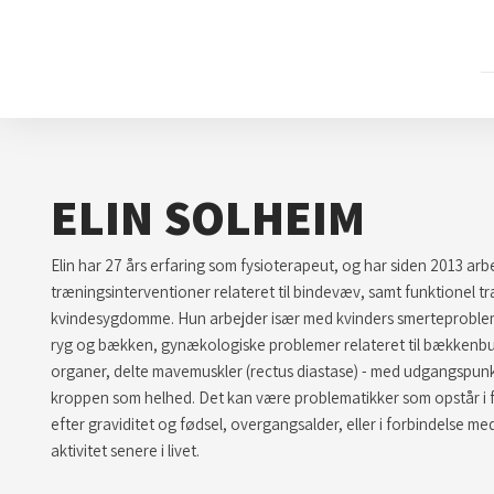
ELIN SOLHEIM
​Elin har 27 års erfaring som fysioterapeut, og har siden 2013 ar
træningsinterventioner relateret til bindevæv, samt funktionel træ
kvindesygdomme. Hun arbejder især med kvinders smerteproblemat
ryg og bækken, gynækologiske problemer relateret til bækken
organer, delte mavemuskler (rectus diastase) - med udgangspunkt
kroppen som helhed. Det kan være problematikker som opstår i 
efter graviditet og fødsel, overgangsalder, eller i forbindelse m
aktivitet senere i livet.