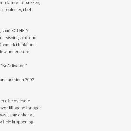
 relateret til bækken,
e problemer, i tæt
ow, samt SOLHEIM
dervisningsplatform.
 Danmark i funktionel
ow undervisere.​
”BeActivated.”​
Danmark siden 2002.​
men ofte oversete
 hvor tiltagene trænger
nørd, som elsker at
vor hele kroppen og