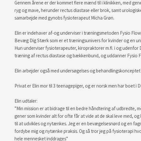
Gennem årene er der kommet flere mænd til i klinikken, med gener
ryg og mave, herunder rectus diastase eller brok, samt urologisk
samarbejde med gynobs fysioterapeut Micha Grøn.​
Elin er indehaver af-og underviser i træningsmetoden Fysio Fl
Bevæg Dig Stærk som er et træningsunivers for kvinder og en un
Hun underviser fysioterapeuter, kiropraktorer m.fl. i og udenfor
træning af rectus diastase og bækkenbund, og uddanner Fysio Fl
Elin arbejder også med undersøgelses og behandlingskonceptet 
Privat er Elin mor til 3 teenagepiger, og er norsk men har boet i 
Elin udtaler:​
”Min mission er at bidrage til en bedre håndtering af udbredte, 
gener som kvinder alt for ofte får at vide at de skal leve med, og
til at udvikles og nytænkes. Jeg er en bevægelsesnørd og en fag
fordybe mig og nytænke praksis. Og så tror jeg på fysioterapi h
hele mennesket inddrages”