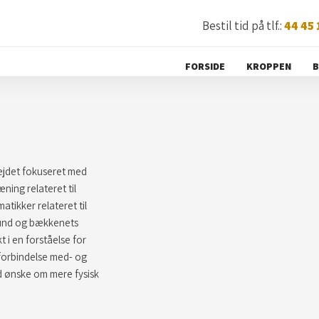
Bestil tid på tlf.:
​44 45
FORSIDE
KROPPEN
B
bejdet fokuseret med
ning relateret til
ikker relateret til
bund og bækkenets
 i en forståelse for
forbindelse med- og
ed ønske om mere fysisk