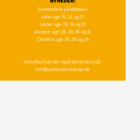
NYHEDER:
Sommerferie på klinikken​​:
John: uge 30, 31 og 32
Lærke: uge 29, 30 og 31
Annelise: uge 28, 29, 30 og 31
Christina: uge 26, 28 og 29
Ved afbud kan der også skrives til os på
info@parkensfysioterapi​​.dk