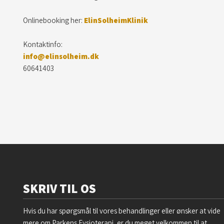
​Onlinebooking her:
ElinSolheimKlinik
Kontaktinfo:​
info@elinsolheim.dk
60641403
SKRIV TIL OS
Hvis du har spørgsmål til vores behandlinger eller ønsker at vide
mere om Parkens Fysioterapi, er du meget velkommen til at