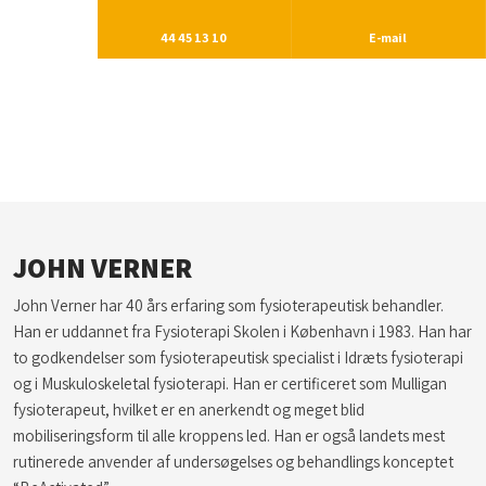
44 45 13 10
E-mail
​JOHN VERNER
John Verner har 40 års erfaring som fysioterapeutisk behandler.
Han er uddannet fra Fysioterapi Skolen i København i 1983. Han har
to godkendelser som fysioterapeutisk specialist i Idræts fysioterapi
og i Muskuloskeletal fysioterapi. Han er certificeret som Mulligan
fysioterapeut, hvilket er en anerkendt og meget blid
mobiliseringsform til alle kroppens led. Han er også landets mest
rutinerede anvender af undersøgelses og behandlings konceptet