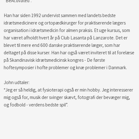
“BeActivated”.
Han har siden 1992 undervist sammen med landets bedste
idrætsmedicinere og ortopædkirurger for praktiserende lægers
organisation i idrætsmedicin for almen praksis. Et uge kursus, som
har været afholdt hvert år på Club Lasanta på Lanzarote. Det er
blevet til mere end 600 danske praktiserende læger, som har
deltaget på disse kurser. Han har også været inviteret til at forelæse
på Skandinavisk idrætsmedicinsk kongres - De første
hoftesymposier i hofte problemer og knæ problemer i Danmark.
John udtaler:
“Jeg er så heldig, at fysioterapi også er min hobby. Jeg interesserer
mig også for, musik der svinger skævt, fotografi der bevæger mig,
og fodbold - verdens bedste spil”.